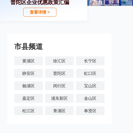
普陀区企业优惠政策汇编
查看详情 >
市县频道
黄浦区
徐汇区
长宁区
静安区
普陀区
虹口区
杨浦区
闵行区
宝山区
嘉定区
浦东新区
金山区
松江区
青浦区
奉贤区
崇明区